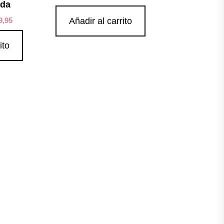
ida
9,95
Añadir al carrito
ito