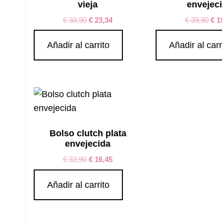
vieja
envejec
€
38,90
€
23,34
€
39,90
€
1
Añadir al carrito
Añadir al carr
Bolso clutch plata
envejecida
€
32,90
€
16,45
Añadir al carrito