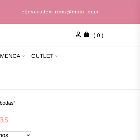
eljoyerodemiriam@gmail.com
( 0 )
AMENCA
OUTLET
 bodas”
as