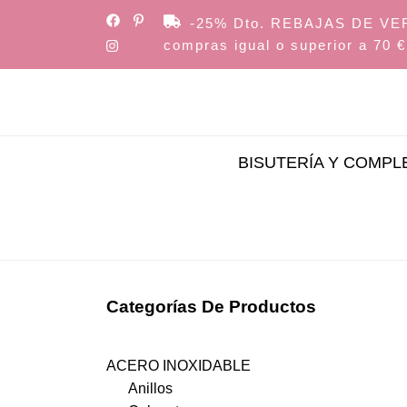
Skip
-25% Dto. REBAJAS DE VERAN
to
compras igual o superior a 70 €
the
content
BISUTERÍA Y COMP
Categorías De Productos
ACERO INOXIDABLE
Anillos