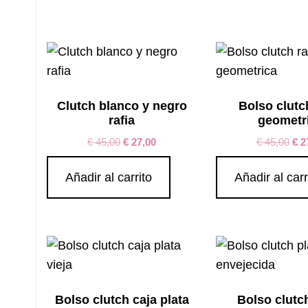
por
los
últimos
Clutch blanco y negro
Bolso clutc
rafia
geometr
€
45,00
€
27,00
€
45,00
€
2
Añadir al carrito
Añadir al carr
Bolso clutch caja plata
Bolso clutc