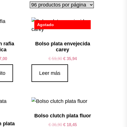
Agotado
h rafia
Bolso plata envejecida
ica
carey
7,00
€
59,90
€
35,94
ito
Leer más
Bolso clutch plata fluor
h plata
€
36,90
€
18,45