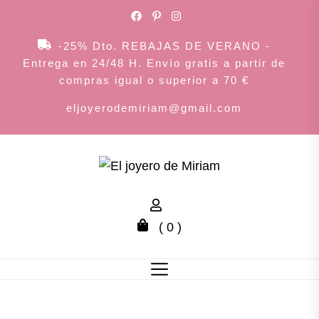
Skip
to
the
-25% Dto. REBAJAS DE VERANO -
content
Entrega en 24/48 H. Envío gratis a partir de
compras igual o superior a 70 €
eljoyerodemiriam@gmail.com
El
joyero
( 0 )
de
Miriam