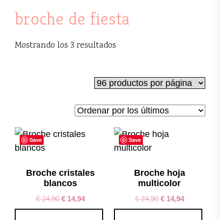
broche de fiesta
Ordenado
Mostrando los 3 resultados
por
los
últimos
Save
Save
Broche cristales
Broche hoja
blancos
multicolor
€
24,90
€
14,94
€
24,90
€
14,94