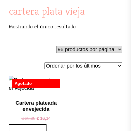
cartera plata vieja
Mostrando el único resultado
Agotado
Save
Cartera plateada
envejecida
€
26,90
€
16,14