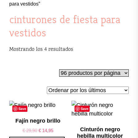
para vestidos”
cinturones de fiesta para
vestidos
Ordenado
Mostrando los 4 resultados
por
los
últimos
Save
Save
Fajín negro brillo
Cinturón negro
€
29,90
€
14,95
hebilla multicolor