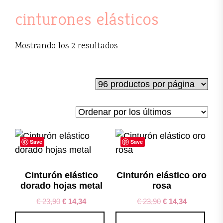
cinturones elásticos
Ordenado
Mostrando los 2 resultados
por
los
últimos
Save
Save
Cinturón elástico
Cinturón elástico oro
dorado hojas metal
rosa
€
23,90
€
14,34
€
23,90
€
14,34