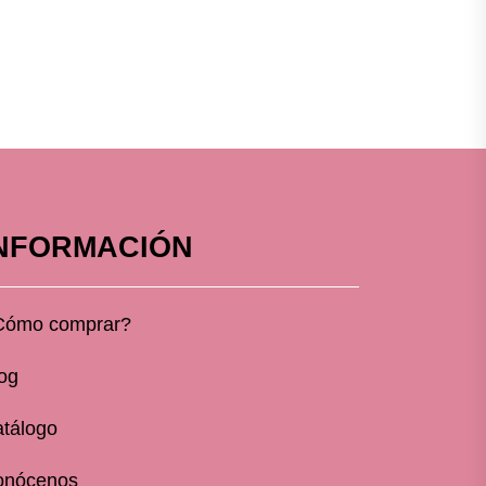
NFORMACIÓN
Cómo comprar?
og
tálogo
onócenos