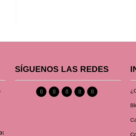
SÍGUENOS LAS REDES
I
s
¿
Bl
Ca
o:
C