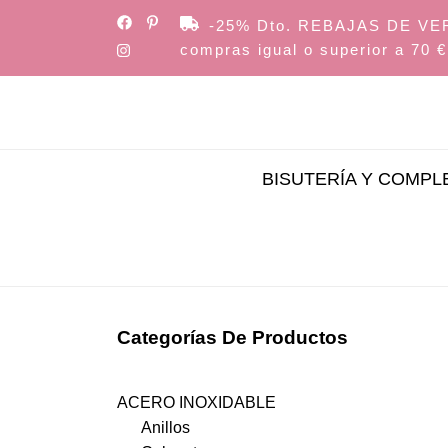
Skip
-25% Dto. REBAJAS DE VERAN
to
compras igual o superior a 70 €
the
content
BISUTERÍA Y COMP
Categorías De Productos
ACERO INOXIDABLE
Anillos