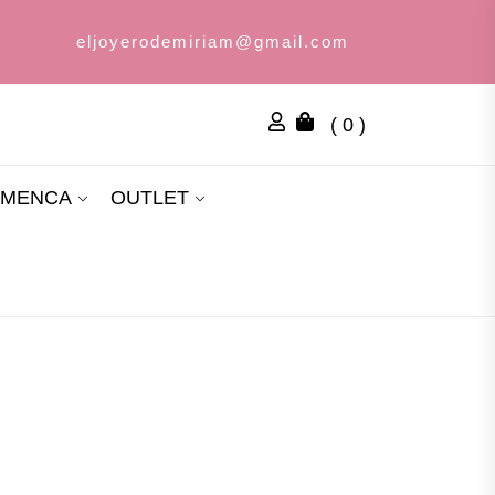
eljoyerodemiriam@gmail.com
( 0 )
AMENCA
OUTLET