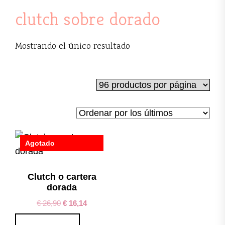
clutch sobre dorado
Mostrando el único resultado
Agotado
Save
Clutch o cartera
dorada
€
26,90
€
16,14