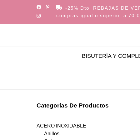
Skip
-25% Dto. REBAJAS DE VERAN
to
compras igual o superior a 70 €
the
content
BISUTERÍA Y COMP
Categorías De Productos
ACERO INOXIDABLE
Anillos