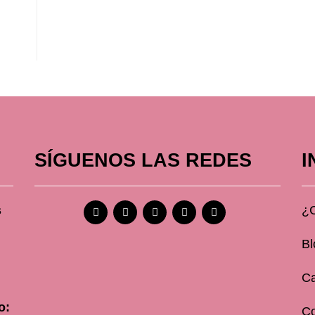
SÍGUENOS LAS REDES
I
s
¿
Bl
Ca
o:
C