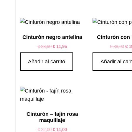
por
los
últimos
Cinturón negro antelina
Cinturón con 
€
23,90
€
11,95
€
38,00
€
1
Añadir al carrito
Añadir al carr
Cinturón – fajín rosa
maquillaje
€
22,00
€
11,00