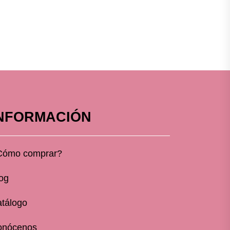
NFORMACIÓN
Cómo comprar?
og
tálogo
onócenos