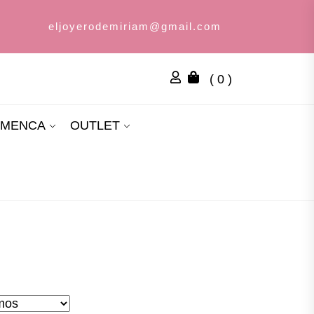
eljoyerodemiriam@gmail.com
( 0 )
AMENCA
OUTLET