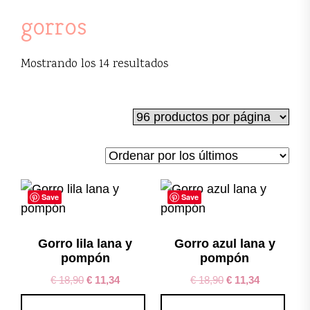
gorros
Ordenado
Mostrando los 14 resultados
por
los
últimos
Save
Save
Gorro lila lana y
Gorro azul lana y
pompón
pompón
€
18,90
€
11,34
€
18,90
€
11,34