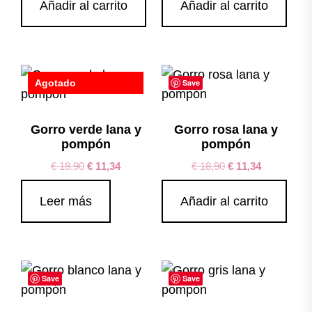
Añadir al carrito
Añadir al carrito
Agotado
Save
Save
Gorro verde lana y
Gorro rosa lana y
pompón
pompón
€
18,90
€
11,34
€
18,90
€
11,34
Leer más
Añadir al carrito
Save
Save