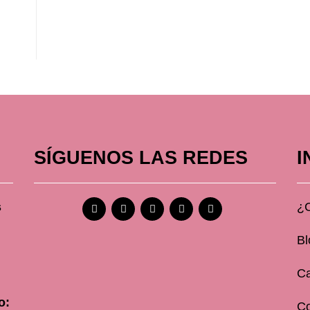
SÍGUENOS LAS REDES
I
s
¿
Bl
Ca
o:
C