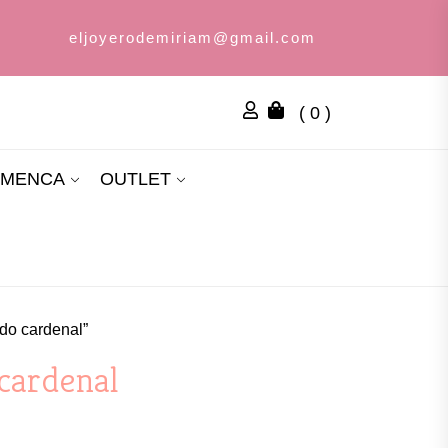
eljoyerodemiriam@gmail.com
( 0 )
AMENCA
OUTLET
ado cardenal”
cardenal