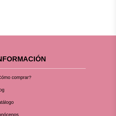
NFORMACIÓN
Cómo comprar?
og
tálogo
onócenos