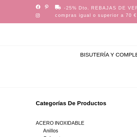
Skip
-25% Dto. REBAJAS DE VERAN
to
compras igual o superior a 70 €
the
content
BISUTERÍA Y COMP
Categorías De Productos
ACERO INOXIDABLE
Anillos