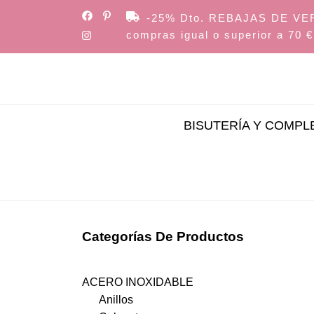
Skip
-25% Dto. REBAJAS DE VERAN
to
compras igual o superior a 70 €
the
content
BISUTERÍA Y COMP
Categorías De Productos
ACERO INOXIDABLE
Anillos