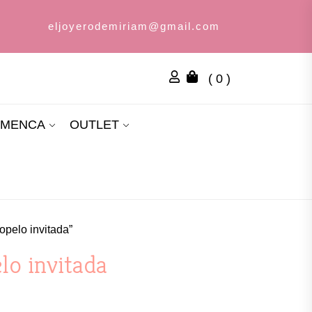
eljoyerodemiriam@gmail.com
( 0 )
AMENCA
OUTLET
opelo invitada”
lo invitada