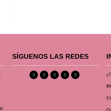
SÍGUENOS LAS REDES
I
s
¿
Bl
Ca
o:
C