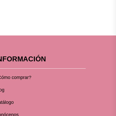
NFORMACIÓN
Cómo comprar?
og
tálogo
onócenos