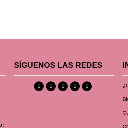
SÍGUENOS LAS REDES
I
s
¿
Bl
Ca
o:
C