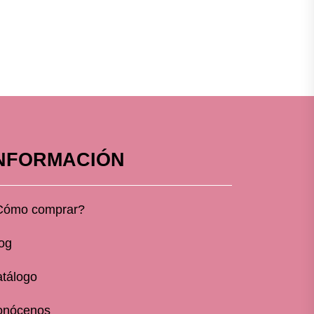
NFORMACIÓN
Cómo comprar?
og
tálogo
onócenos