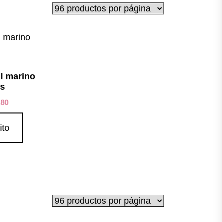
ul marino
s
,80
ito