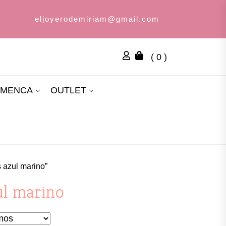
eljoyerodemiriam@gmail.com
( 0 )
AMENCA
OUTLET
 azul marino”
ul marino