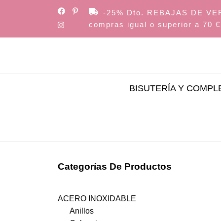
Skip
-25% Dto. REBAJAS DE VERAN
to
compras igual o superior a 70 €
the
content
BISUTERÍA Y COMP
Categorías De Productos
ACERO INOXIDABLE
Anillos