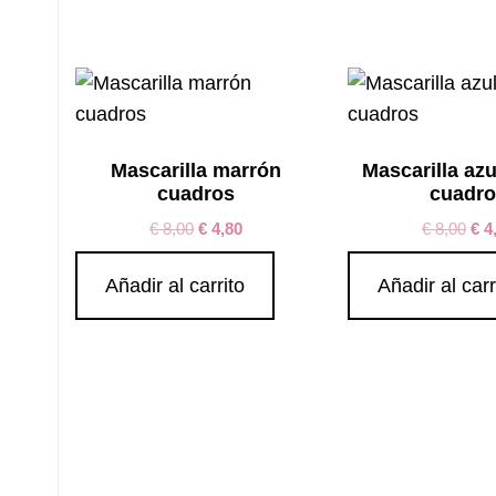
por
los
últimos
Mascarilla marrón
Mascarilla az
cuadros
cuadro
€
8,00
€
4,80
€
8,00
€
4
Añadir al carrito
Añadir al carr