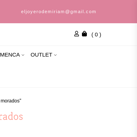
eljoyerodemiriam@gmail.com
( 0 )
AMENCA
OUTLET
s morados”
rados