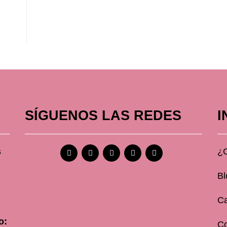
SÍGUENOS LAS REDES
I
s
¿
Bl
Ca
o:
C