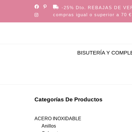
Skip
-25% Dto. REBAJAS DE VERAN
to
compras igual o superior a 70 €
the
content
BISUTERÍA Y COMP
Categorías De Productos
ACERO INOXIDABLE
Anillos