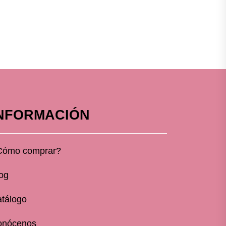
NFORMACIÓN
Cómo comprar?
og
tálogo
onócenos