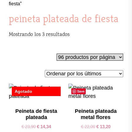
fiesta”
peineta plateada de fiesta
Ordenado
Mostrando los 3 resultados
por
los
últimos
Agotado
Save
Save
Peineta de fiesta
Peineta plateada
plateada
metal flores
€
23,90
€
14,34
€
22,00
€
13,20