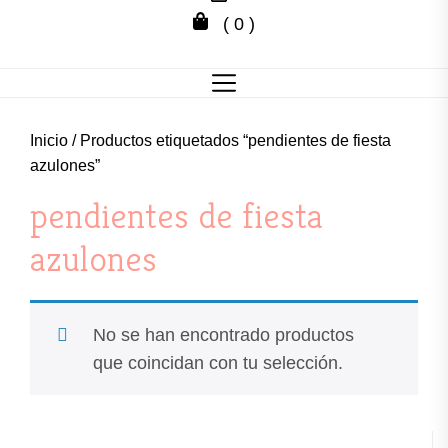
joyero
( 0 )
de
Miriam
Inicio
/ Productos etiquetados “pendientes de fiesta
azulones”
pendientes de fiesta
azulones
No se han encontrado productos
que coincidan con tu selección.