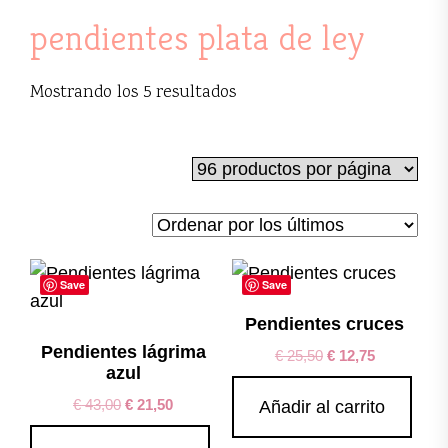
pendientes plata de ley
Ordenado
Mostrando los 5 resultados
por
los
últimos
Save
Save
Pendientes cruces
Pendientes lágrima
€
25,50
€
12,75
azul
€
43,00
€
21,50
Añadir al carrito