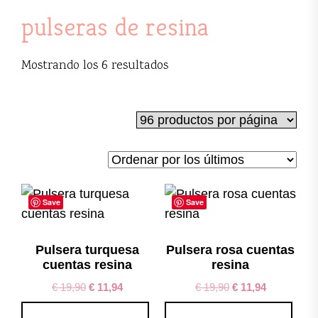
pulseras de resina
Ordenado
Mostrando los 6 resultados
por
los
últimos
Save
Save
Pulsera turquesa
Pulsera rosa cuentas
cuentas resina
resina
€
19,90
€
11,94
€
19,90
€
11,94