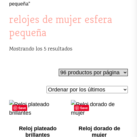
pequeña”
relojes de mujer esfera
pequeña
Ordenado
Mostrando los 5 resultados
por
los
últimos
Save
Save
Reloj plateado
Reloj dorado de
brillantes
mujer