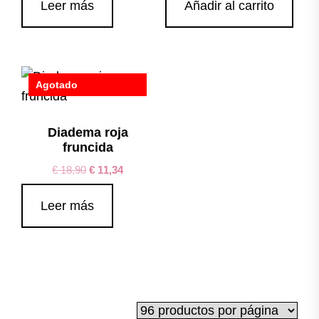
Leer más
Añadir al carrito
Agotado
Save
Diadema roja
fruncida
€
18,90
€
11,34
Leer más