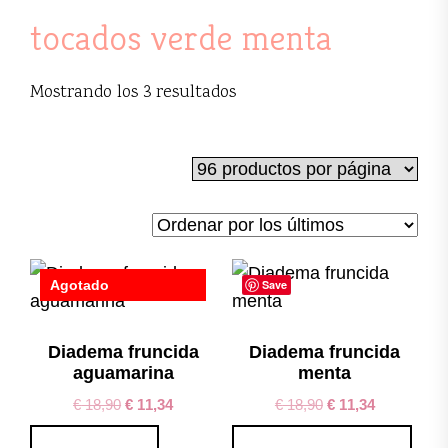
tocados verde menta
Ordenado
Mostrando los 3 resultados
por
los
últimos
Agotado
Save
Save
Diadema fruncida
Diadema fruncida
aguamarina
menta
€
18,90
€
11,34
€
18,90
€
11,34