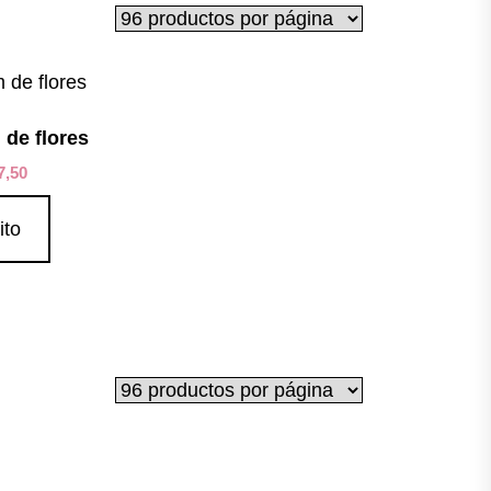
 de flores
7,50
ito