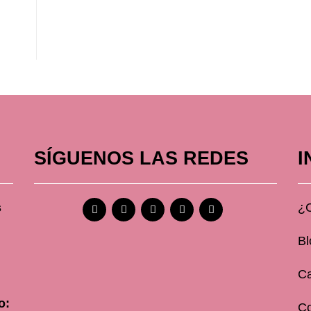
SÍGUENOS LAS REDES
I
s
¿
Bl
Ca
o:
C