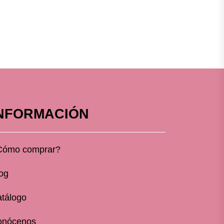
NFORMACIÓN
Cómo comprar?
og
tálogo
onócenos