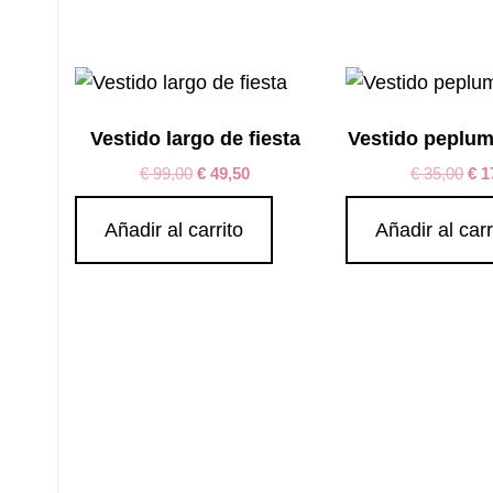
por
los
últimos
Vestido largo de fiesta
Vestido peplum
€
99,00
€
49,50
€
35,00
€
1
Añadir al carrito
Añadir al carr