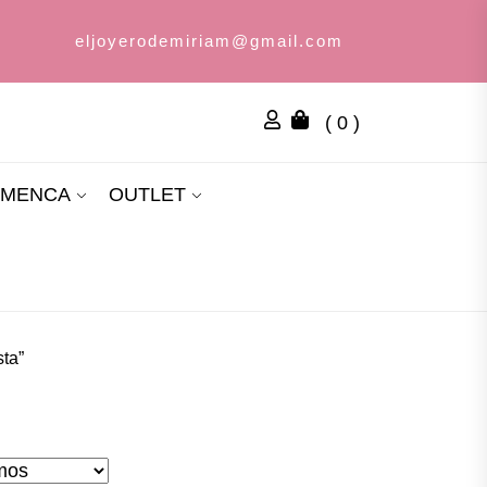
eljoyerodemiriam@gmail.com
( 0 )
AMENCA
OUTLET
sta”