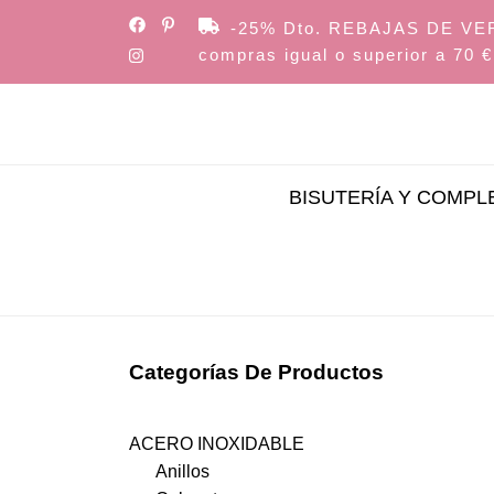
Skip
-25% Dto. REBAJAS DE VERAN
to
compras igual o superior a 70 €
the
content
BISUTERÍA Y COMP
Categorías De Productos
ACERO INOXIDABLE
Anillos