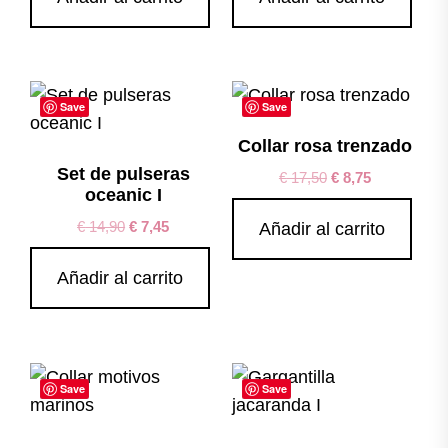
Save
Save
Collar rosa trenzado
Set de pulseras
€
17,50
€
8,75
oceanic I
€
14,90
€
7,45
Añadir al carrito
Añadir al carrito
Save
Save