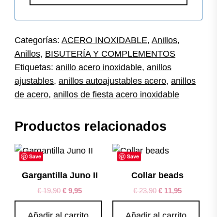
Categorías:
ACERO INOXIDABLE
,
Anillos
,
Anillos
,
BISUTERÍA Y COMPLEMENTOS
Etiquetas:
anillo acero inoxidable
,
anillos
ajustables
,
anillos autoajustables acero
,
anillos
de acero
,
anillos de fiesta acero inoxidable
Productos relacionados
Save
Save
Gargantilla Juno II
Collar beads
€
19,90
€
9,95
€
23,90
€
11,95
Añadir al carrito
Añadir al carrito