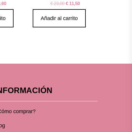
,60
€
23,00
€
11,50
ito
Añadir al carrito
NFORMACIÓN
Cómo comprar?
og