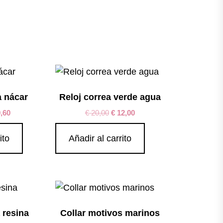
a nácar
Reloj correa verde agua
,60
€
20,00
€
12,00
ito
Añadir al carrito
a resina
Collar motivos marinos