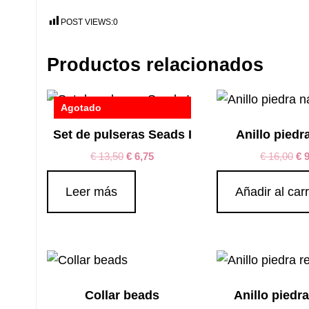
POST VIEWS:
0
Productos relacionados
Agotado
Set de pulseras Seads I
Anillo piedr
€
13,50
€
6,75
€
16,00
€
9
Leer más
Añadir al carr
Collar beads
Anillo piedr