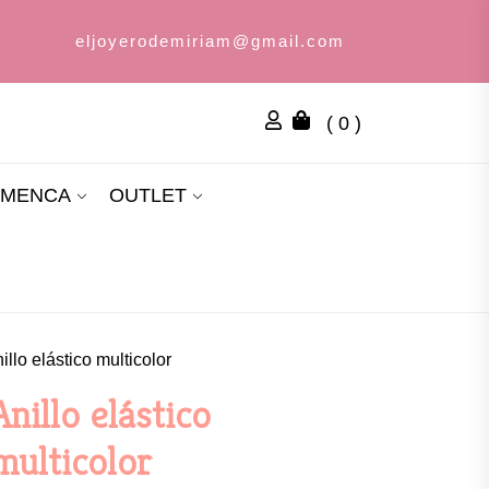
eljoyerodemiriam@gmail.com
( 0 )
AMENCA
OUTLET
illo elástico multicolor
Anillo elástico
multicolor