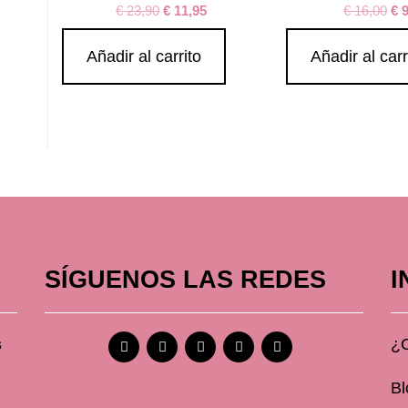
€
23,90
€
11,95
€
16,00
€
9
Añadir al carrito
Añadir al carr
SÍGUENOS LAS REDES
I
s
¿
Bl