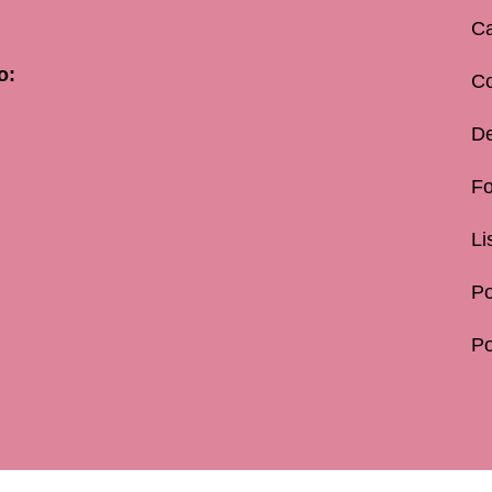
Ca
o:
C
De
Fo
Li
Po
Po