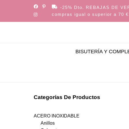
Skip
-25% Dto. REBAJAS DE VERAN
to
compras igual o superior a 70 €
the
content
BISUTERÍA Y COMP
Categorías De Productos
ACERO INOXIDABLE
Anillos