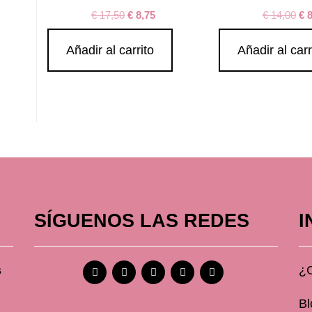
€
17,50
€
8,75
€
14,00
€
8
Añadir al carrito
Añadir al carr
SÍGUENOS LAS REDES
I
s
¿
Bl