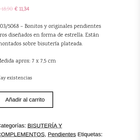
18,90
€
11,34
03/5068 – Bonitos y originales pendientes
ros diseñados en forma de estrella. Están
ontados sobre bisutería plateada.
edida aprox: 7 x 7,5 cm
ay existencias
ros
Añadir al carrito
lateados
strellas
antidad
ategorías:
BISUTERÍA Y
COMPLEMENTOS
,
Pendientes
Etiquetas: