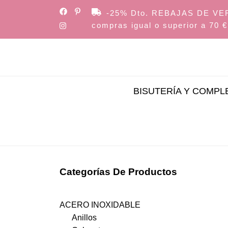
Skip
-25% Dto. REBAJAS DE VERAN
to
compras igual o superior a 70 €
the
content
BISUTERÍA Y COMP
Categorías De Productos
ACERO INOXIDABLE
Anillos