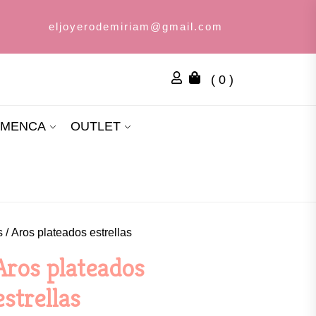
eljoyerodemiriam@gmail.com
( 0 )
AMENCA
OUTLET
s
/ Aros plateados estrellas
Aros plateados
estrellas