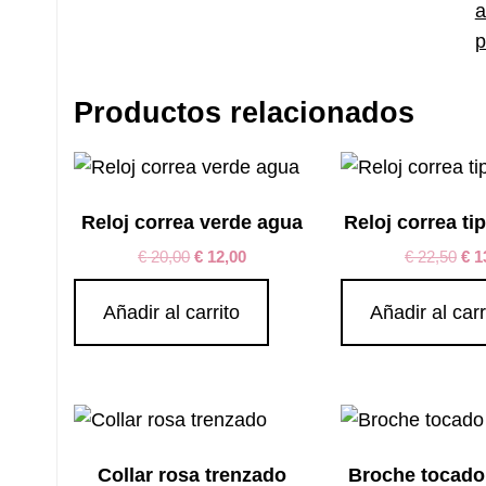
a
p
Productos relacionados
Reloj correa verde agua
Reloj correa t
€
20,00
€
12,00
€
22,50
€
1
Añadir al carrito
Añadir al carr
Collar rosa trenzado
Broche tocado 