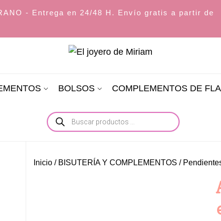
O - Entrega en 24/48 H. Envío gratis a partir de
El
joyero
LEMENTOS
BOLSOS
COMPLEMENTOS DE FL
de
Miriam
Búsqueda
de
productos
Inicio
/
BISUTERÍA Y COMPLEMENTOS
/
Pendiente