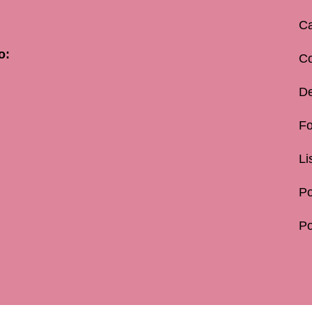
Ca
o:
C
De
Fo
Li
Po
Po