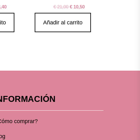
,40
€
21,00
€
10,50
ito
Añadir al carrito
NFORMACIÓN
Cómo comprar?
og