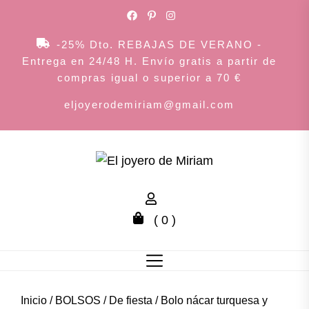
Skip
to
the
-25% Dto. REBAJAS DE VERANO -
content
Entrega en 24/48 H. Envío gratis a partir de
compras igual o superior a 70 €
eljoyerodemiriam@gmail.com
El
joyero
( 0 )
de
Miriam
Inicio
/
BOLSOS
/
De fiesta
/ Bolo nácar turquesa y