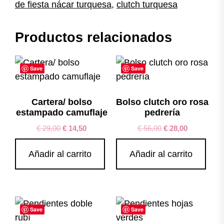
cantidad
de fiesta nácar turquesa
,
clutch turquesa
Productos relacionados
Save
Save
Cartera/ bolso
Bolso clutch oro rosa
estampado camuflaje
pedrería
€
29,00
€
14,50
€
56,00
€
28,00
Añadir al carrito
Añadir al carrito
Save
Save