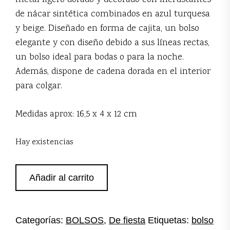
metal ligero dorado y decorado con incrustantes
de nácar sintética combinados en azul turquesa
y beige. Diseñado en forma de cajita, un bolso
elegante y con diseño debido a sus líneas rectas,
un bolso ideal para bodas o para la noche.
Además, dispone de cadena dorada en el interior
para colgar.
Medidas aprox: 16,5 x 4 x 12 cm
Hay existencias
Bolo
Añadir al carrito
nácar
turquesa
y
beige
Categorías:
BOLSOS
,
De fiesta
Etiquetas:
bolso