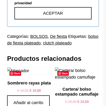
privacidad
Categorías:
BOLSOS
,
De fiesta
Etiquetas:
bolso
de fiesta plateado
,
clutch plateado
Productos relacionados
Save
Save
Sombrero rayas plata
Cartera/ bolso
€
18,00
€
10,80
estampado camuflaje
€
29,00
€
14,50
Añadir al carrito