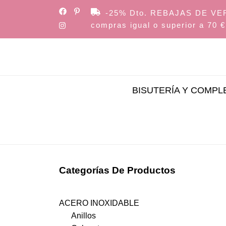
Skip
-25% Dto. REBAJAS DE VERAN
to
compras igual o superior a 70 €
the
content
BISUTERÍA Y COMP
Categorías De Productos
ACERO INOXIDABLE
Anillos