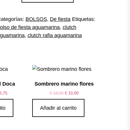
guamarina
afia
antidad
ategorías:
BOLSOS
,
De fiesta
Etiquetas:
olso de fiesta aguamarina
,
clutch
guamarina
,
clutch rafia aguamarina
l Doca
Sombrero marino flores
9,75
€
18,00
€
10,80
ito
Añadir al carrito