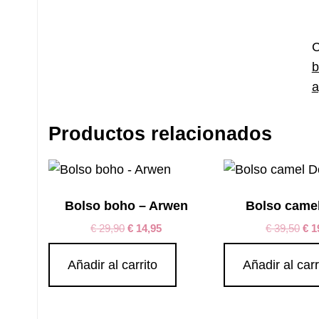
a
r
c
C
b
a
Productos relacionados
Bolso boho – Arwen
Bolso came
€
29,90
€
14,95
€
39,50
€
1
Añadir al carrito
Añadir al carr