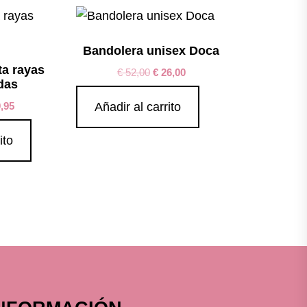
Bandolera unisex Doca
ta rayas
€
52,00
€
26,00
das
,95
Añadir al carrito
ito