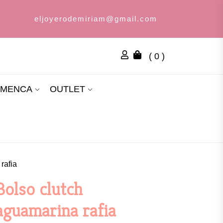
eljoyerodemiriam@gmail.com
( 0 )
AMENCA
OUTLET
rafia
Bolso clutch
aguamarina rafia