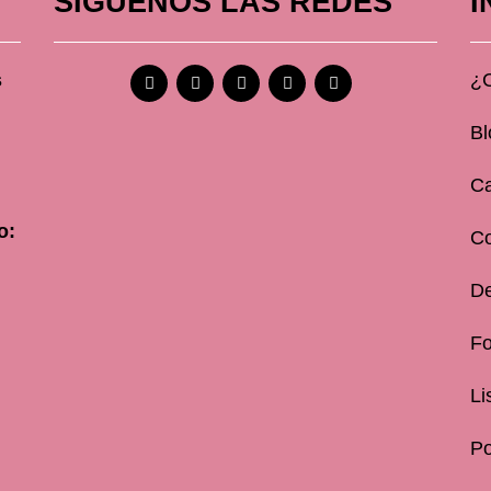
SÍGUENOS LAS REDES
I
s
¿
Bl
Ca
o:
C
De
Fo
Li
Po