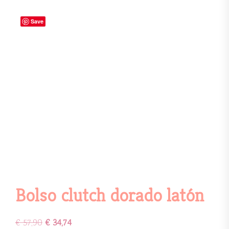
Save
Bolso clutch dorado latón
€
57,90
€
34,74