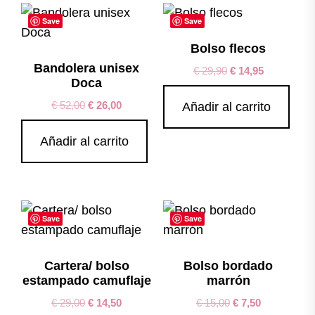
Save
Save
Bolso flecos
Bandolera unisex
€
29,90
€
14,95
Doca
€
52,00
€
26,00
Añadir al carrito
Añadir al carrito
Save
Save
Cartera/ bolso
Bolso bordado
estampado camuflaje
marrón
€
29,00
€
14,50
€
15,00
€
7,50