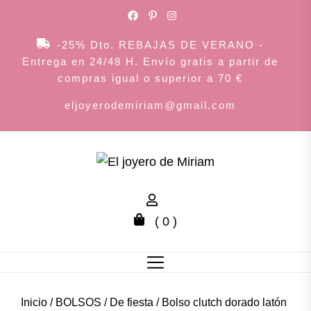
Skip
to
the
-25% Dto. REBAJAS DE VERANO -
content
Entrega en 24/48 H. Envío gratis a partir de
compras igual o superior a 70 €
eljoyerodemiriam@gmail.com
El
joyero
( 0 )
de
Miriam
Inicio
/
BOLSOS
/
De fiesta
/ Bolso clutch dorado latón