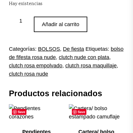
Hay existencias
Bolso
Añadir al carrito
clutch
rosa
chicle
cantidad
Categorías:
BOLSOS
,
De fiesta
Etiquetas:
bolso
de fifesta rosa nude
,
clutch nude con plata
,
clutch rosa empolvado
,
clutch rosa maquillaje
,
clutch rosa nude
Productos relacionados
Save
Save
Pendientes
Cartera/ bolso