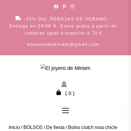
Skip
to
the
-25% Dto. REBAJAS DE VERANO -
content
Entrega en 24/48 H. Envío gratis a partir de
compras igual o superior a 70 €
eljoyerodemiriam@gmail.com
El
joyero
( 0 )
de
Miriam
Inicio
/
BOLSOS
/
De fiesta
/ Bolso clutch rosa chicle