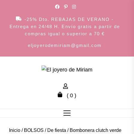
Skip
to
the
-25% Dto. REBAJAS DE VERANO -
content
Entrega en 24/48 H. Envío gratis a partir de
compras igual o superior a 70 €
eljoyerodemiriam@gmail.com
El
joyero
( 0 )
de
Miriam
Inicio
/
BOLSOS
/
De fiesta
/ Bombonera clutch verde