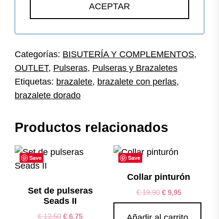
Categorías:
BISUTERÍA Y COMPLEMENTOS
,
OUTLET
,
Pulseras
,
Pulseras y Brazaletes
Etiquetas:
brazalete
,
brazalete con perlas
,
brazalete dorado
Productos relacionados
Save
Save
Collar pinturón
Set de pulseras
€
19,90
€
9,95
Seads II
€
13,50
€
6,75
Añadir al carrito