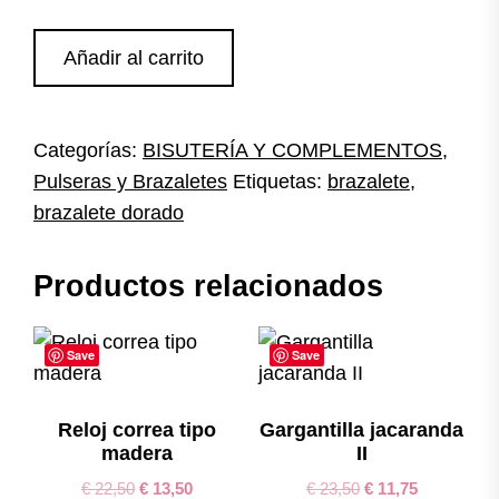
Brazalete
Añadir al carrito
dorado
tubos
cantidad
Categorías:
BISUTERÍA Y COMPLEMENTOS
,
Pulseras y Brazaletes
Etiquetas:
brazalete
,
brazalete dorado
Productos relacionados
Save
Save
Reloj correa tipo
Gargantilla jacaranda
madera
II
€
22,50
€
13,50
€
23,50
€
11,75