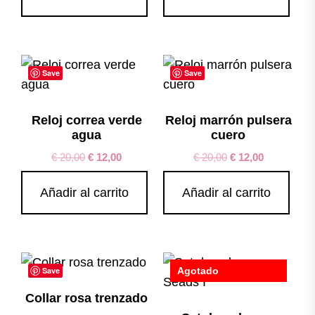
Save
Save
Reloj correa verde
Reloj marrón pulsera
agua
cuero
€
20,00
€
12,00
€
20,00
€
12,00
Añadir al carrito
Añadir al carrito
Save
Agotado
Save
Collar rosa trenzado