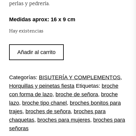
perlas y pedrería.
Medidas aprox: 16 x 9 cm
Hay existencias
Broche
Añadir al carrito
tipo
chanel
cantidad
Categorías:
BISUTERÍA Y COMPLEMENTOS
,
Horquillas y peinetas fiesta
Etiquetas:
broche
con forma de lazo
,
broche de señora
,
broche
lazo
,
broche tipo chanel
,
broches bonitos para
trajes
,
broches de señora
,
broches para
chaquetas
,
broches para mujeres
,
broches para
señoras