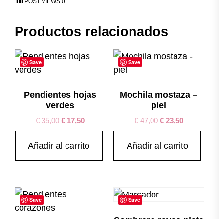
POST VIEWS:
0
Productos relacionados
Save
Save
Pendientes hojas
Mochila mostaza –
verdes
piel
€
35,00
€
17,50
€
47,00
€
23,50
Añadir al carrito
Añadir al carrito
Save
Save