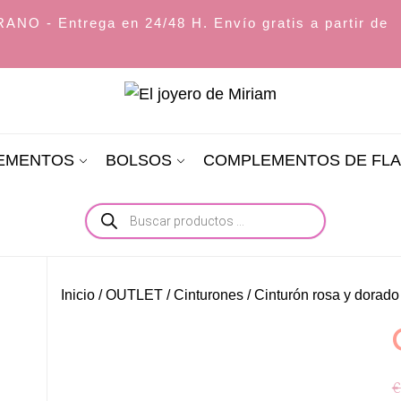
O - Entrega en 24/48 H. Envío gratis a partir de
El
joyero
LEMENTOS
BOLSOS
COMPLEMENTOS DE FL
de
Miriam
Búsqueda
de
productos
Inicio
/
OUTLET
/
Cinturones
/ Cinturón rosa y dorado
€