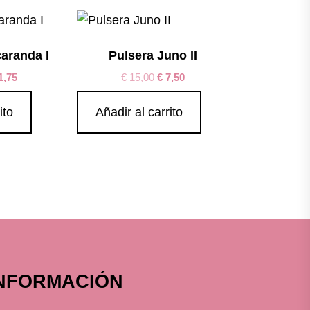
caranda I
Pulsera Juno II
1,75
€
15,00
€
7,50
ito
Añadir al carrito
NFORMACIÓN