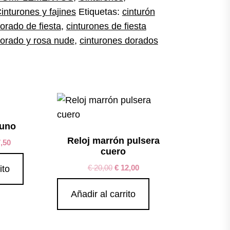
inturones y fajines
Etiquetas:
cinturón
orado de fiesta
,
cinturones de fiesta
orado y rosa nude
,
cinturones dorados
Juno
Reloj marrón pulsera
,50
cuero
€
20,00
€
12,00
ito
Añadir al carrito