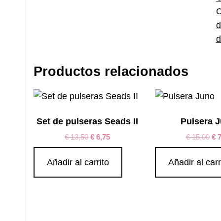
C
d
d
Productos relacionados
Set de pulseras Seads II
Pulsera 
€
13,50
€
6,75
€
15,00
€
7
Añadir al carrito
Añadir al carr