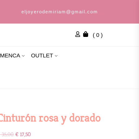
eljoyerodemiriam@gmail.com
( 0 )
AMENCA
OUTLET
Cinturón rosa y dorado
35,00
€
17,50