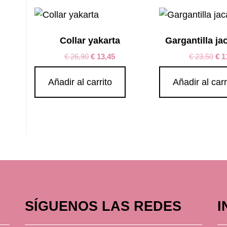
Collar yakarta
Gargantilla ja
€
26,90
€
13,45
€
23,50
€
1
Añadir al carrito
Añadir al carr
SÍGUENOS LAS REDES
I