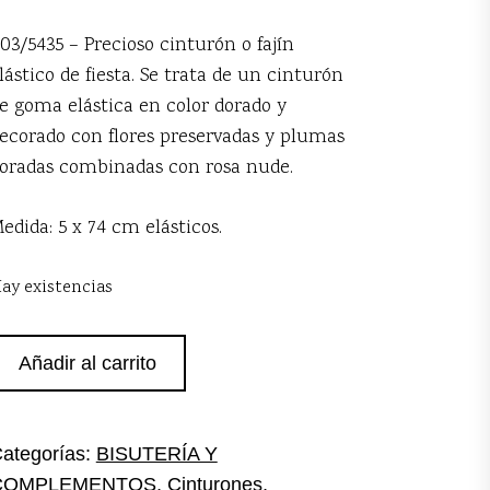
03/5435 – Precioso cinturón o fajín
lástico de fiesta. Se trata de un cinturón
e goma elástica en color dorado y
ecorado con flores preservadas y plumas
oradas combinadas con rosa nude.
edida: 5 x 74 cm elásticos.
ay existencias
inturón
Añadir al carrito
osa
orado
antidad
ategorías:
BISUTERÍA Y
COMPLEMENTOS
,
Cinturones
,