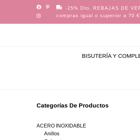
Skip
-25% Dto. REBAJAS DE VERAN
to
compras igual o superior a 70 €
the
content
BISUTERÍA Y COMP
Categorías De Productos
ACERO INOXIDABLE
Anillos