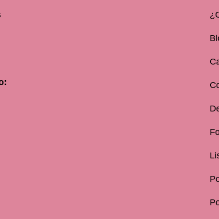
s
¿
Bl
Ca
o:
C
De
Fo
Li
Po
Po