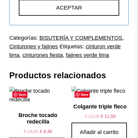
Categorías:
BISUTERÍA Y COMPLEMENTOS
,
Cinturones y fajines
Etiquetas:
cinturon verde
lima
,
cinturones fiesta
,
fajines verde lima
Productos relacionados
Save
Save
Colgante triple fleco
Broche tocado
€
23,00
€
11,50
redecilla
€
14,00
€
8,40
Añadir al carrito