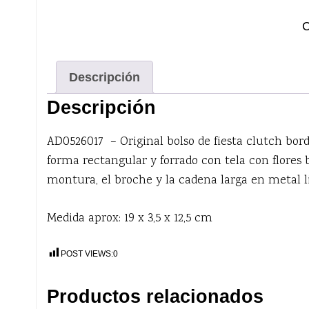
m
c
C
Descripción
Descripción
AD0526017 – Original bolso de fiesta clutch bord
forma rectangular y forrado con tela con flores 
montura, el broche y la cadena larga en metal l
Medida aprox: 19 x 3,5 x 12,5 cm
POST VIEWS:
0
Productos relacionados