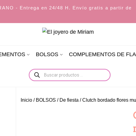
O - Entrega en 24/48 H. Envío gratis a partir de
El
joyero
LEMENTOS
BOLSOS
COMPLEMENTOS DE FL
de
Miriam
Búsqueda
de
productos
Inicio
/
BOLSOS
/
De fiesta
/ Clutch bordado flores mul