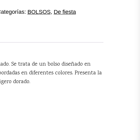
ulti
antidad
ategorías:
BOLSOS
,
De fiesta
ado. Se trata de un bolso diseñado en
bordadas en diferentes colores. Presenta la
igero dorado.