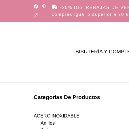
Skip
-25% Dto. REBAJAS DE VERAN
to
compras igual o superior a 70 €
the
content
BISUTERÍA Y COMP
Categorías De Productos
ACERO INOXIDABLE
Anillos