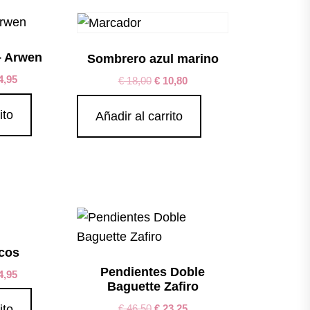
– Arwen
Sombrero azul marino
4,95
€
18,00
€
10,80
ito
Añadir al carrito
ecos
Pendientes Doble
4,95
Baguette Zafiro
€
46,50
€
23,25
ito