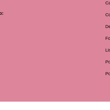
Ca
o:
C
De
Fo
Li
Po
Po