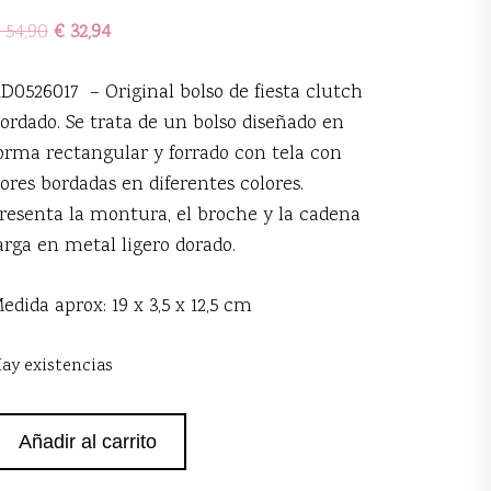
54,90
€
32,94
D0526017 – Original bolso de fiesta clutch
ordado. Se trata de un bolso diseñado en
orma rectangular y forrado con tela con
lores bordadas en diferentes colores.
resenta la montura, el broche y la cadena
arga en metal ligero dorado.
edida aprox: 19 x 3,5 x 12,5 cm
ay existencias
lutch
Añadir al carrito
ordado
lores