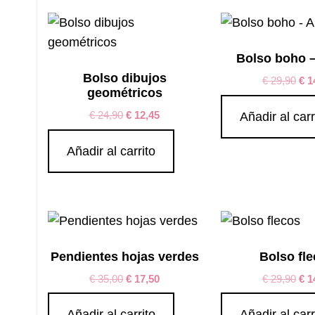
Bolso boho 
Bolso dibujos
€
29,90
€
1
geométricos
€
24,90
€
12,45
Añadir al carr
Añadir al carrito
Pendientes hojas verdes
Bolso fl
€
35,00
€
17,50
€
29,90
€
1
Añadir al carrito
Añadir al carr