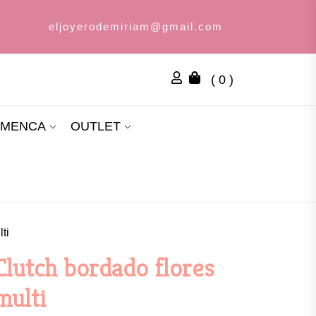
eljoyerodemiriam@gmail.com
( 0 )
AMENCA
OUTLET
ti
Clutch bordado flores
multi