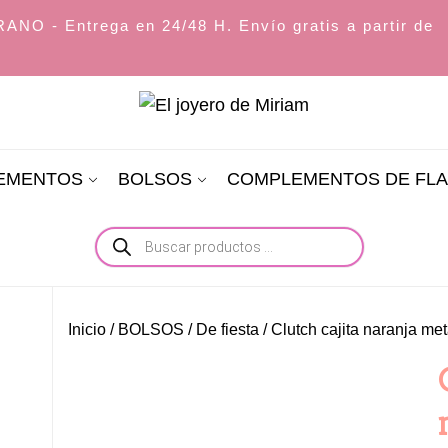
O - Entrega en 24/48 H. Envío gratis a partir de
El
joyero
LEMENTOS
BOLSOS
COMPLEMENTOS DE FL
de
Miriam
Búsqueda
de
productos
Inicio
/
BOLSOS
/
De fiesta
/ Clutch cajita naranja me