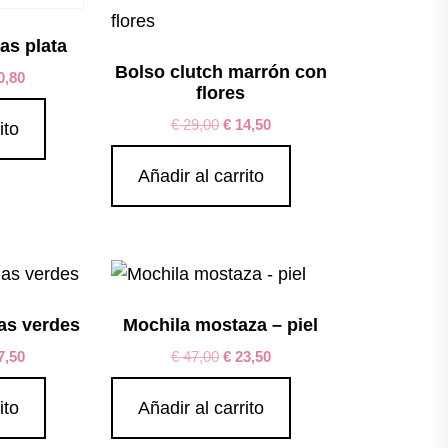
as plata
Bolso clutch marrón con
0,80
flores
€
29,00
€
14,50
ito
Añadir al carrito
as verdes
Mochila mostaza – piel
7,50
€
47,00
€
23,50
ito
Añadir al carrito