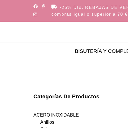
Skip
-25% Dto. REBAJAS DE VERAN
to
compras igual o superior a 70 €
the
content
BISUTERÍA Y COMP
Categorías De Productos
ACERO INOXIDABLE
Anillos