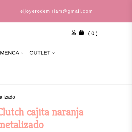
eljoyerodemiriam@gmail.com
( 0 )
AMENCA
OUTLET
talizado
Clutch cajita naranja
metalizado