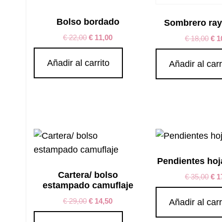
Bolso bordado
Sombrero ray
€
22,00
€
11,00
€
18,00
€
1
Añadir al carrito
Añadir al carr
Pendientes hoj
Cartera/ bolso
€
35,00
€
1
estampado camuflaje
€
29,00
€
14,50
Añadir al carr