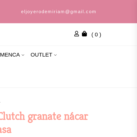
eljoyerodemiriam@gmail.com
( 0 )
AMENCA
OUTLET
a
Clutch granate nácar
asa