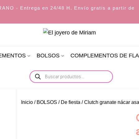
O - Entrega en 24/48 H. Envío gratis a partir de
El
joyero
LEMENTOS
BOLSOS
COMPLEMENTOS DE FL
de
Miriam
Búsqueda
de
productos
Inicio
/
BOLSOS
/
De fiesta
/ Clutch granate nácar as