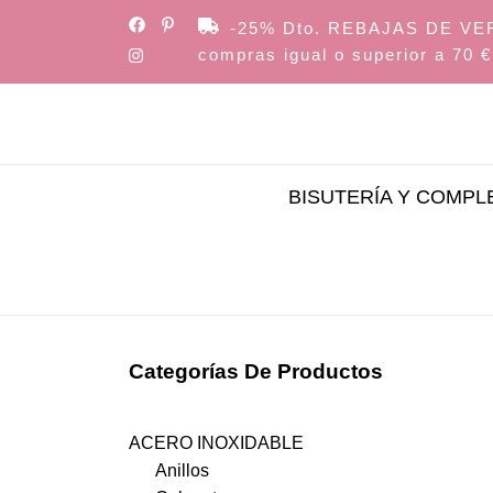
Skip
-25% Dto. REBAJAS DE VERAN
to
compras igual o superior a 70 €
the
content
BISUTERÍA Y COMP
Categorías De Productos
ACERO INOXIDABLE
Anillos