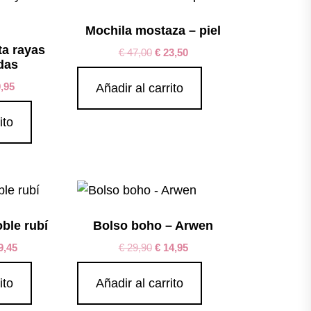
Mochila mostaza – piel
ta rayas
€
47,00
€
23,50
das
,95
Añadir al carrito
ito
ble rubí
Bolso boho – Arwen
9,45
€
29,90
€
14,95
ito
Añadir al carrito