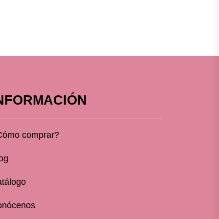
NFORMACIÓN
Cómo comprar?
og
tálogo
onócenos