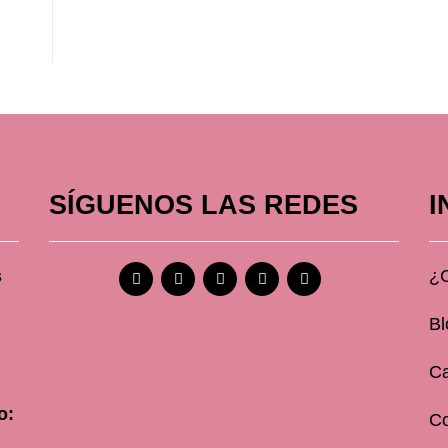
SÍGUENOS LAS REDES
I
s
¿
Bl
Ca
o:
C