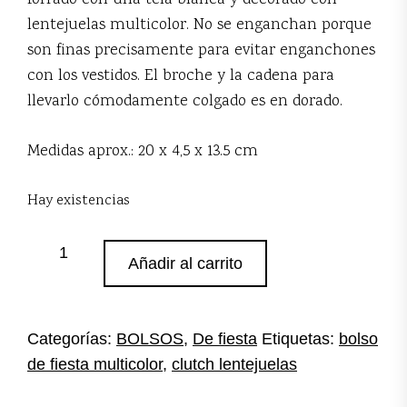
forrado con una tela blanca y decorado con
lentejuelas multicolor. No se enganchan porque
son finas precisamente para evitar enganchones
con los vestidos. El broche y la cadena para
llevarlo cómodamente colgado es en dorado.
Medidas aprox.: 20 x 4,5 x 13.5 cm
Hay existencias
Clutch
Añadir al carrito
multicolor
lentejuelas
cantidad
Categorías:
BOLSOS
,
De fiesta
Etiquetas:
bolso
de fiesta multicolor
,
clutch lentejuelas