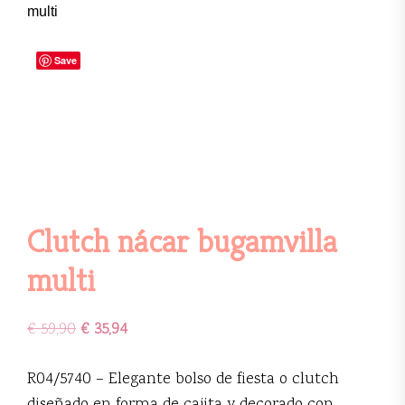
multi
Save
Clutch nácar bugamvilla
multi
€
59,90
€
35,94
R04/5740 – Elegante bolso de fiesta o clutch