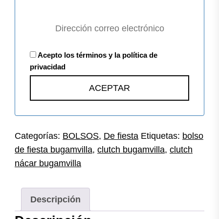
Acepto los términos y la política de
privacidad
Categorías:
BOLSOS
,
De fiesta
Etiquetas:
bolso
de fiesta bugamvilla
,
clutch bugamvilla
,
clutch
nácar bugamvilla
Descripción