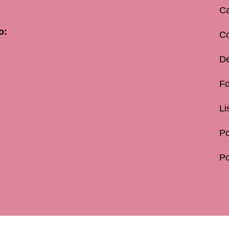
Ca
o:
C
De
Fo
Li
Po
Po