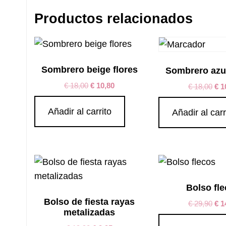
Productos relacionados
Sombrero beige flores
Sombrero azu
€
18,00
€
10,80
€
18,00
€
1
Añadir al carrito
Añadir al carr
Bolso fl
Bolso de fiesta rayas
€
29,90
€
1
metalizadas