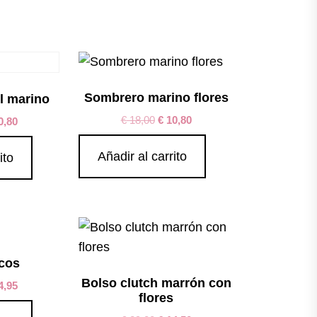
Sombrero marino flores
l marino
€
18,00
€
10,80
0,80
Añadir al carrito
ito
ecos
Bolso clutch marrón con
4,95
flores