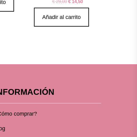
€
29,00
€
14,50
ito
Añadir al carrito
NFORMACIÓN
Cómo comprar?
og