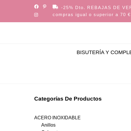
Skip
-25% Dto. REBAJAS DE VERAN
to
compras igual o superior a 70 €
the
content
BISUTERÍA Y COMP
Categorías De Productos
ACERO INOXIDABLE
Anillos