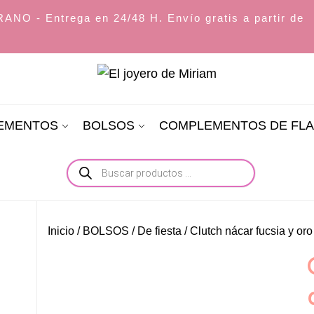
O - Entrega en 24/48 H. Envío gratis a partir de
El
joyero
LEMENTOS
BOLSOS
COMPLEMENTOS DE FL
de
Miriam
Búsqueda
de
productos
Inicio
/
BOLSOS
/
De fiesta
/ Clutch nácar fucsia y oro