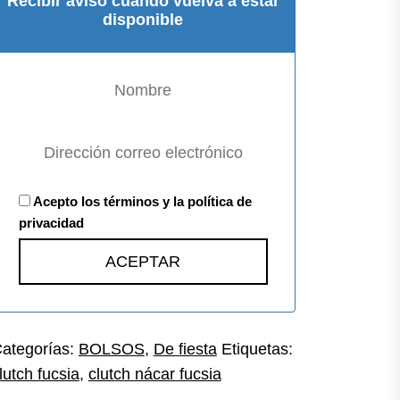
Recibir aviso cuando vuelva a estar
disponible
Acepto los términos y la política de
privacidad
ategorías:
BOLSOS
,
De fiesta
Etiquetas:
lutch fucsia
,
clutch nácar fucsia