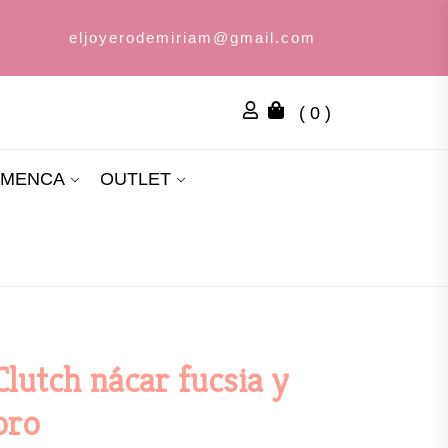
eljoyerodemiriam@gmail.com
( 0 )
AMENCA
OUTLET
Clutch nácar fucsia y
oro