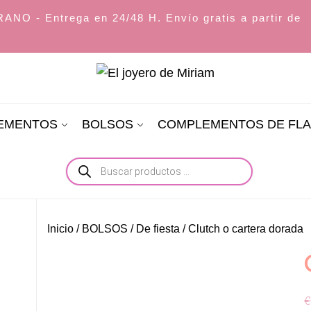
O - Entrega en 24/48 H. Envío gratis a partir de
El
joyero
LEMENTOS
BOLSOS
COMPLEMENTOS DE FL
de
Miriam
Búsqueda
de
productos
Inicio
/
BOLSOS
/
De fiesta
/ Clutch o cartera dorada
€