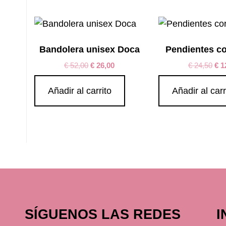
Bandolera unisex Doca
Pendientes c
€
52,00
€
26,00
€
24,50
€
1
Añadir al carrito
Añadir al carr
SÍGUENOS LAS REDES
I