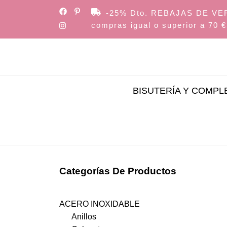
Skip
-25% Dto. REBAJAS DE VERAN
to
compras igual o superior a 70 €
the
content
BISUTERÍA Y COMP
Categorías De Productos
ACERO INOXIDABLE
Anillos