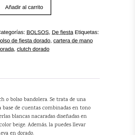
lutch
Añadir al carrito
artera
orada
antidad
ategorías:
BOLSOS
,
De fiesta
Etiquetas:
olso de fiesta dorado
,
cartera de mano
orada
,
clutch dorado
h o bolso bandolera. Se trata de una
 a base de cuentas combinadas en tono
erlas blancas nacaradas diseñadas en
color beige. Además, la puedes llevar
eva en dorado.