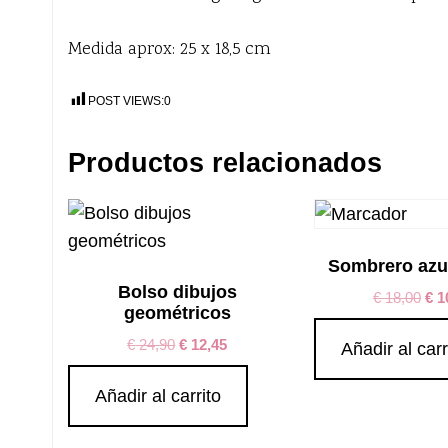
Medida aprox: 25 x 18,5 cm
POST VIEWS:
0
Productos relacionados
Sombrero azu
Bolso dibujos
€
18,00
€
1
geométricos
€
24,90
€
12,45
Añadir al carr
Añadir al carrito