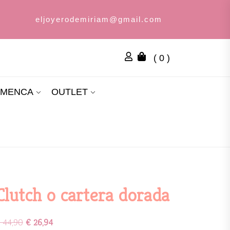
eljoyerodemiriam@gmail.com
( 0 )
AMENCA
OUTLET
Clutch o cartera dorada
44,90
€
26,94