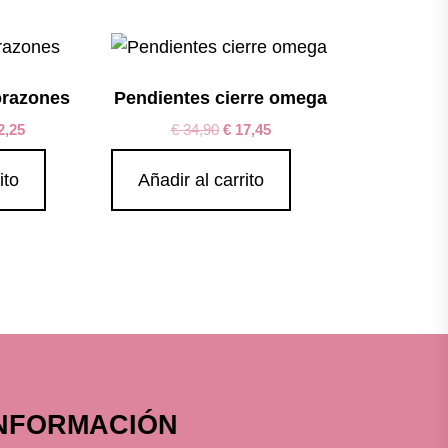
orazones
Pendientes cierre omega
2,25
€
34,90
€
17,45
ito
Añadir al carrito
NFORMACIÓN