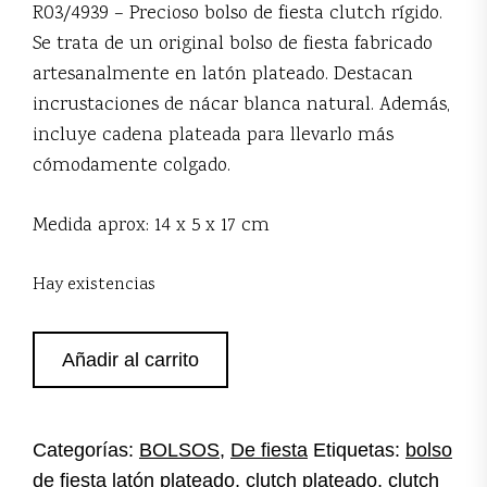
R03/4939 – Precioso bolso de fiesta clutch rígido.
Se trata de un original bolso de fiesta fabricado
artesanalmente en latón plateado. Destacan
incrustaciones de nácar blanca natural. Además,
incluye cadena plateada para llevarlo más
cómodamente colgado.
Medida aprox: 14 x 5 x 17 cm
Hay existencias
Clutch
Añadir al carrito
plateado
con
nácar
cantidad
Categorías:
BOLSOS
,
De fiesta
Etiquetas:
bolso
de fiesta latón plateado
,
clutch plateado
,
clutch