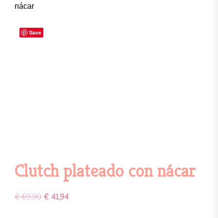
nácar
Save
Clutch plateado con nácar
€
69,90
€
41,94