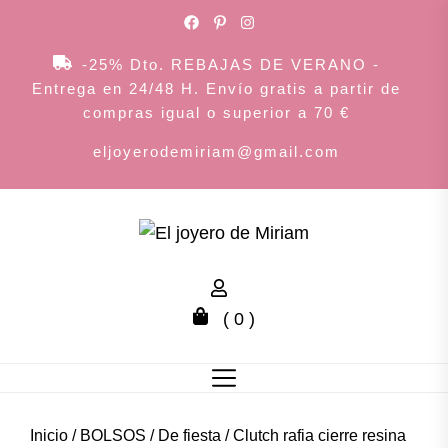
Skip
to
the
-25% Dto. REBAJAS DE VERANO -
content
Entrega en 24/48 H. Envío gratis a partir de
compras igual o superior a 70 €
eljoyerodemiriam@gmail.com
El
joyero
( 0 )
de
Miriam
Inicio
/
BOLSOS
/
De fiesta
/ Clutch rafia cierre resina