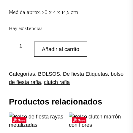
Medida aprox: 20 x 4 x 14,5 cm
Hay existencias
Clutch
Añadir al carrito
rafia
cierre
resina
cantidad
Categorías:
BOLSOS
,
De fiesta
Etiquetas:
bolso
de fiesta rafia
,
clutch rafia
Productos relacionados
Save
Save