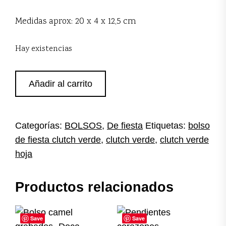
Medidas aprox: 20 x 4 x 12,5 cm
Hay existencias
Clutch
Añadir al carrito
verde
broche
hoja
cantidad
Categorías:
BOLSOS
,
De fiesta
Etiquetas:
bolso
de fiesta clutch verde
,
clutch verde
,
clutch verde
hoja
Productos relacionados
Save
Save