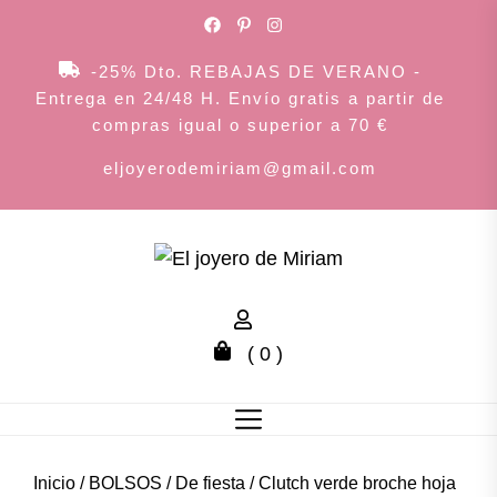
Skip
to
the
-25% Dto. REBAJAS DE VERANO -
content
Entrega en 24/48 H. Envío gratis a partir de
compras igual o superior a 70 €
eljoyerodemiriam@gmail.com
El
joyero
( 0 )
de
Miriam
Inicio
/
BOLSOS
/
De fiesta
/ Clutch verde broche hoja