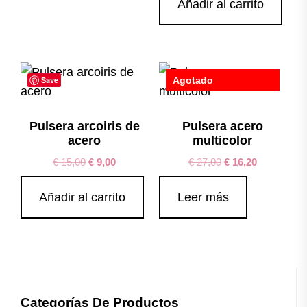
Añadir al carrito
Save
Agotado
Save
Pulsera arcoiris de
Pulsera acero
acero
multicolor
€
15,00
€
9,00
€
27,00
€
16,20
Añadir al carrito
Leer más
Categorías De Productos