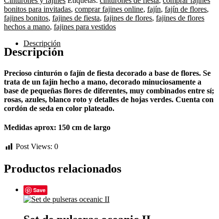
Cinturones y fajines
Etiquetas:
cinturones de fiesta
,
comprar fajines
a
bonitos para invitadas
,
comprar fajines online
,
fajín
,
fajín de flores
,
mano
fajines bonitos
,
fajines de fiesta
,
fajines de flores
,
fajines de flores
cantidad
hechos a mano
,
fajines para vestidos
Descripción
Descripción
Precioso cinturón o fajín de fiesta decorado a base de flores. Se
trata de un fajín hecho a mano, decorado minuciosamente a
base de pequeñas flores de diferentes, muy combinados entre sí;
rosas, azules, blanco roto y detalles de hojas verdes. Cuenta con
cordón de seda en color plateado.
Medidas aprox: 150 cm de largo
Post Views:
0
Productos relacionados
Save