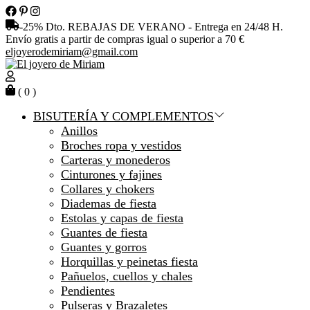
Skip
to
-25% Dto. REBAJAS DE VERANO - Entrega en 24/48 H.
the
Envío gratis a partir de compras igual o superior a 70 €
content
eljoyerodemiriam@gmail.com
El
joyero
de
( 0 )
Miriam
BISUTERÍA Y COMPLEMENTOS
Anillos
Broches ropa y vestidos
Carteras y monederos
Cinturones y fajines
Collares y chokers
Diademas de fiesta
Estolas y capas de fiesta
Guantes de fiesta
Guantes y gorros
Horquillas y peinetas fiesta
Pañuelos, cuellos y chales
Pendientes
Pulseras y Brazaletes