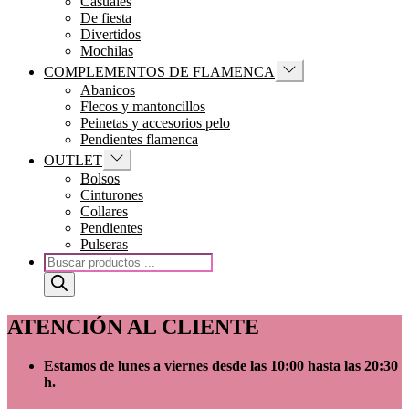
Casuales
menu
De fiesta
Divertidos
Mochilas
Show
COMPLEMENTOS DE FLAMENCA
sub
Abanicos
menu
Flecos y mantoncillos
Peinetas y accesorios pelo
Pendientes flamenca
Show
OUTLET
sub
Bolsos
menu
Cinturones
Collares
Pendientes
Pulseras
Búsqueda
de
productos
ATENCIÓN AL CLIENTE
Estamos de lunes a viernes
desde
las 10
:00 hasta las 20:30
h.