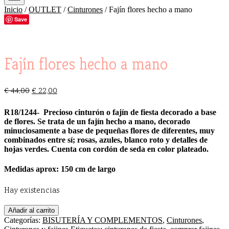
Inicio
/
OUTLET
/
Cinturones
/ Fajín flores hecho a mano
Save
Fajín flores hecho a mano
€
44,00
€
22,00
R18/1244- Precioso cinturón o fajín de fiesta decorado a base
de flores. Se trata de un fajín hecho a mano, decorado
minuciosamente a base de pequeñas flores de diferentes, muy
combinados entre sí; rosas, azules, blanco roto y detalles de
hojas verdes. Cuenta con cordón de seda en color plateado.
Medidas aprox: 150 cm de largo
Hay existencias
Fajín
Añadir al carrito
flores
Categorías:
BISUTERÍA Y COMPLEMENTOS
,
Cinturones
,
hecho