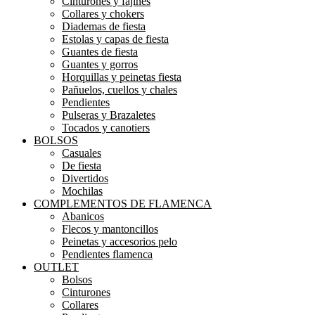
Cinturones y fajines
Collares y chokers
Diademas de fiesta
Estolas y capas de fiesta
Guantes de fiesta
Guantes y gorros
Horquillas y peinetas fiesta
Pañuelos, cuellos y chales
Pendientes
Pulseras y Brazaletes
Tocados y canotiers
BOLSOS
Casuales
De fiesta
Divertidos
Mochilas
COMPLEMENTOS DE FLAMENCA
Abanicos
Flecos y mantoncillos
Peinetas y accesorios pelo
Pendientes flamenca
OUTLET
Bolsos
Cinturones
Collares