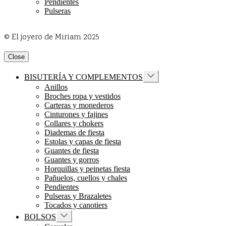
Pendientes
Pulseras
© El joyero de Miriam 2025
Close
Show
BISUTERÍA Y COMPLEMENTOS
sub
Anillos
menu
Broches ropa y vestidos
Carteras y monederos
Cinturones y fajines
Collares y chokers
Diademas de fiesta
Estolas y capas de fiesta
Guantes de fiesta
Guantes y gorros
Horquillas y peinetas fiesta
Pañuelos, cuellos y chales
Pendientes
Pulseras y Brazaletes
Tocados y canotiers
Show
BOLSOS
sub