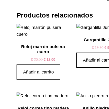
Productos relacionados
Gargantilla 
Reloj marrón pulsera
€
19,90
€
9
cuero
€
20,00
€
12,00
Añadir al carr
Añadir al carrito
Reloj correa tipo madera
Anillo piedr