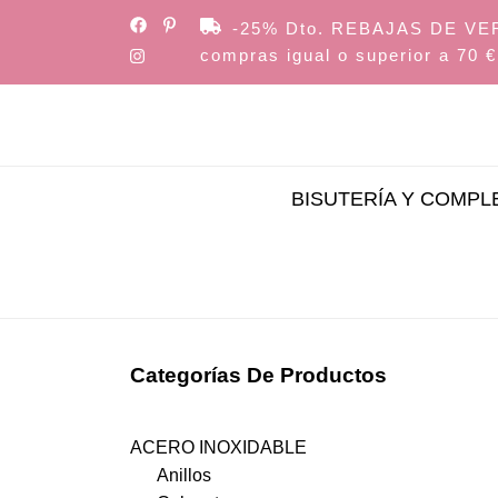
Skip
-25% Dto. REBAJAS DE VERAN
to
compras igual o superior a 70 €
the
content
BISUTERÍA Y COMP
Categorías De Productos
ACERO INOXIDABLE
Anillos