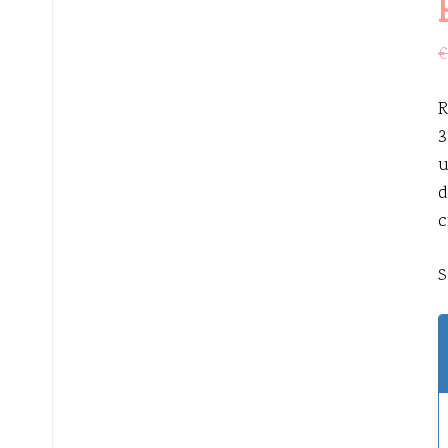
€
R
3
u
d
c
S