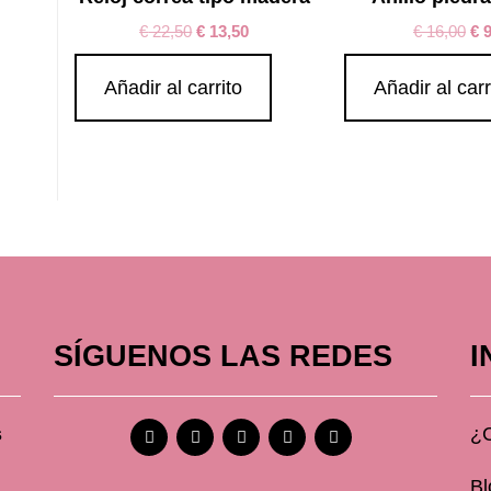
€
22,50
€
13,50
€
16,00
€
9
Añadir al carrito
Añadir al carr
SÍGUENOS LAS REDES
I
s
¿
Bl