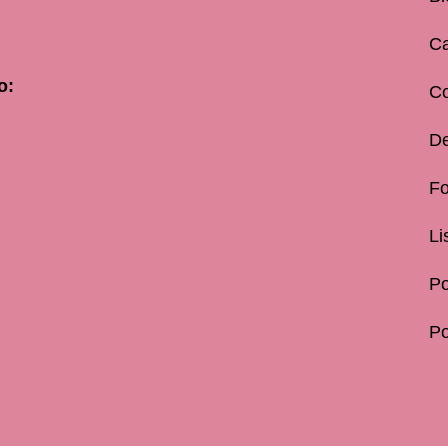
Ca
o:
C
De
Fo
Li
Po
Po