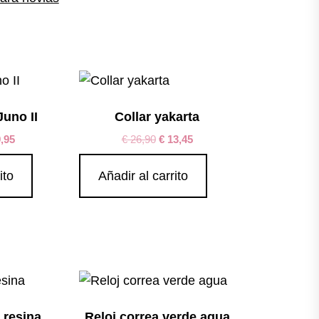
Juno II
Collar yakarta
,95
€
26,90
€
13,45
ito
Añadir al carrito
a resina
Reloj correa verde agua